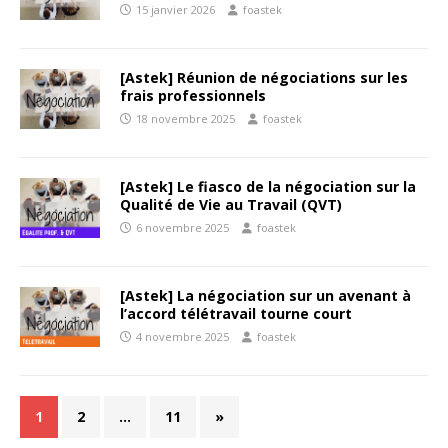
15 janvier 2026
foastek
[Astek] Réunion de négociations sur les
frais professionnels
18 novembre 2025
foastek
[Astek] Le fiasco de la négociation sur la
Qualité de Vie au Travail (QVT)
6 novembre 2025
foastek
[Astek] La négociation sur un avenant à
l’accord télétravail tourne court
4 novembre 2025
foastek
1
2
…
11
»