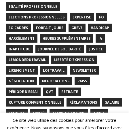
EGALITÉ PROFESSIONNELLE
ELECTIONS PROFESSIONNELLES
EXPERTISE
FO
FO CADRES
FORFAIT-JOURS
GRÈVE
HANDICAP
HARCÈLEMENT
HEURES SUPPLÉMENTAIRES
IA
INAPTITUDE
JOURNÉE DE SOLIDARITÉ
JUSTICE
LEMONDEDUTRAVAIL
LIBERTÉ D'EXPRESSION
LICENCIEMENT
LOI TRAVAIL
NEWSLETTER
NÉGOCIATION
NÉGOCIATIONS
PMSS
PÉRIODE D'ESSAI
QVT
RETRAITE
RUPTURE CONVENTIONNELLE
RÉCLAMATIONS
SALAIRE
SALAIRES
SANTÉ
TEMPS DE TRAVAIL
TRACT
Ce site web utilise des cookies pour améliorer votre
TRAVAIL
TÉLÉTRAVAIL
VIE PRIVÉE
expérience. Nous supposons que vous êtes d'accord avec