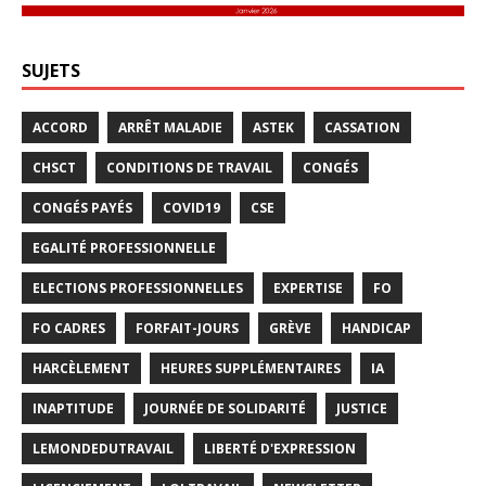
SUJETS
ACCORD
ARRÊT MALADIE
ASTEK
CASSATION
CHSCT
CONDITIONS DE TRAVAIL
CONGÉS
CONGÉS PAYÉS
COVID19
CSE
EGALITÉ PROFESSIONNELLE
ELECTIONS PROFESSIONNELLES
EXPERTISE
FO
FO CADRES
FORFAIT-JOURS
GRÈVE
HANDICAP
HARCÈLEMENT
HEURES SUPPLÉMENTAIRES
IA
INAPTITUDE
JOURNÉE DE SOLIDARITÉ
JUSTICE
LEMONDEDUTRAVAIL
LIBERTÉ D'EXPRESSION