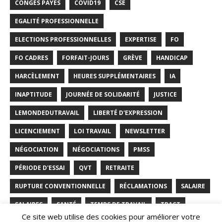
CONGÉS PAYÉS
COVID19
CSE
EGALITÉ PROFESSIONNELLE
ELECTIONS PROFESSIONNELLES
EXPERTISE
FO
FO CADRES
FORFAIT-JOURS
GRÈVE
HANDICAP
HARCÈLEMENT
HEURES SUPPLÉMENTAIRES
IA
INAPTITUDE
JOURNÉE DE SOLIDARITÉ
JUSTICE
LEMONDEDUTRAVAIL
LIBERTÉ D'EXPRESSION
LICENCIEMENT
LOI TRAVAIL
NEWSLETTER
NÉGOCIATION
NÉGOCIATIONS
PMSS
PÉRIODE D'ESSAI
QVT
RETRAITE
RUPTURE CONVENTIONNELLE
RÉCLAMATIONS
SALAIRE
SALAIRES
SANTÉ
TEMPS DE TRAVAIL
TRACT
Ce site web utilise des cookies pour améliorer votre