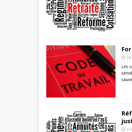
For
28 
Les s
sensi
sauve
Réf
jus
6 f