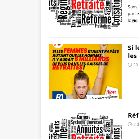
Sans 
par l
logiq
Si 
le
20 
Réf
7 