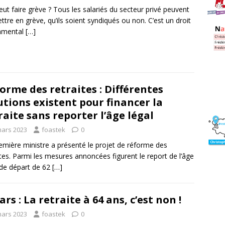
eut faire grève ? Tous les salariés du secteur privé peuvent
ttre en grève, qu’ils soient syndiqués ou non. C’est un droit
amental
[…]
orme des retraites : Différentes
utions existent pour financer la
raite sans reporter l’âge légal
mars 2023
foastek
0
emière ministre a présenté le projet de réforme des
ites. Parmi les mesures annoncées figurent le report de l’âge
 de départ de 62
[…]
ars : La retraite à 64 ans, c’est non !
mars 2023
foastek
0