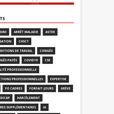
ETS
CORD
ARRÊT MALADIE
ASTEK
SATION
CHSCT
DITIONS DE TRAVAIL
CONGÉS
GÉS PAYÉS
COVID19
CSE
LITÉ PROFESSIONNELLE
CTIONS PROFESSIONNELLES
EXPERTISE
FO CADRES
FORFAIT-JOURS
GRÈVE
DICAP
HARCÈLEMENT
RES SUPPLÉMENTAIRES
IA