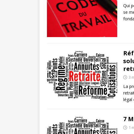
Qui p
se me
fond
Réf
sol
ret
3 
La pr
retra
légal
7 M
1 