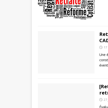
Ret
CAD
17
Une é
const
évent
[Re
ret
27 
Évalu