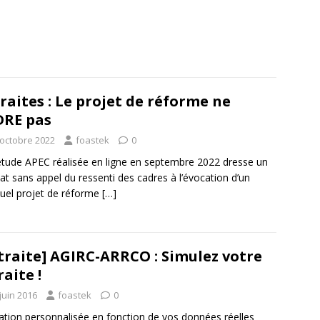
raites : Le projet de réforme ne
RE pas
 octobre 2022
foastek
0
tude APEC réalisée en ligne en septembre 2022 dresse un
at sans appel du ressenti des cadres à l’évocation d’un
uel projet de réforme
[…]
traite] AGIRC-ARRCO : Simulez votre
raite !
juin 2016
foastek
0
ation personnalisée en fonction de vos données réelles