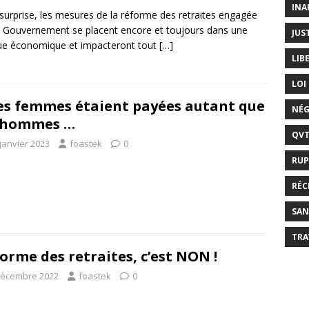
INA
surprise, les mesures de la réforme des retraites engagée
e Gouvernement se placent encore et toujours dans une
JUS
ue économique et impacteront tout
[…]
LIB
LOI
les femmes étaient payées autant que
NÉG
s hommes …
QV
janvier 2023
foastek
0
RUP
RÉC
SAN
TRA
orme des retraites, c’est NON !
décembre 2022
foastek
0