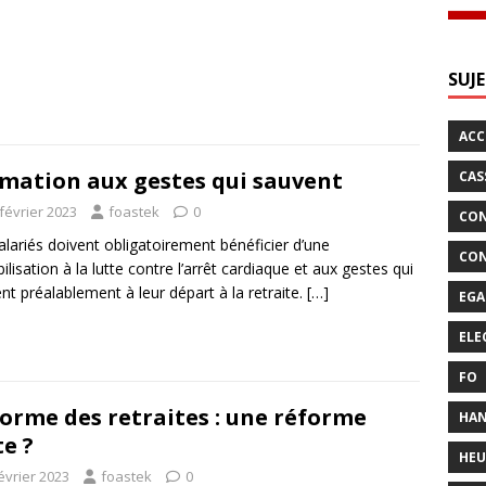
SUJ
AC
mation aux gestes qui sauvent
CAS
février 2023
foastek
0
CON
alariés doivent obligatoirement bénéficier d’une
CON
bilisation à la lutte contre l’arrêt cardiaque et aux gestes qui
nt préalablement à leur départ à la retraite.
[…]
EGA
ELE
FO
orme des retraites : une réforme
HAN
te ?
HEU
évrier 2023
foastek
0