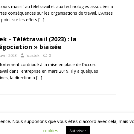
cours massif au télétravail et aux technologies associées a
rtes conséquences sur les organisations de travail. L’Anses
e point sur les effets
[…]
ek – Télétravail (2023) : la
égociation » biaisée
avril 2023
foastek
0
fortement contribué à la mise en place de l’accord
ravail dans l’entreprise en mars 2019. Il y a quelques
nes, la direction a
[…]
rience. Nous supposons que vous êtes d'accord avec cela, mais vo
mes
cookies
Autoriser