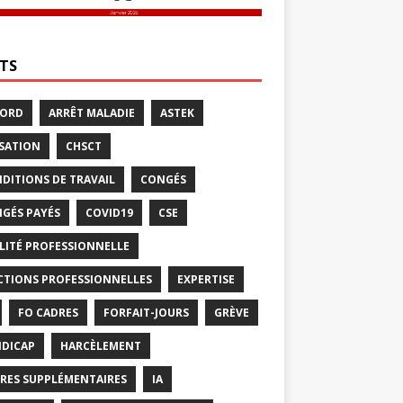
ETS
CORD
ARRÊT MALADIE
ASTEK
SATION
CHSCT
DITIONS DE TRAVAIL
CONGÉS
GÉS PAYÉS
COVID19
CSE
LITÉ PROFESSIONNELLE
CTIONS PROFESSIONNELLES
EXPERTISE
FO CADRES
FORFAIT-JOURS
GRÈVE
DICAP
HARCÈLEMENT
RES SUPPLÉMENTAIRES
IA