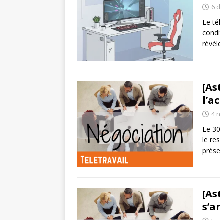
6 
Le té
condi
révèl
[As
l’a
4 
Le 30
le re
prése
[As
s’a