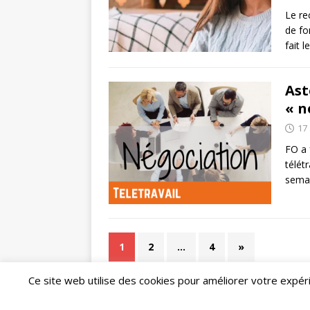
Le re
de fo
fait l
Ast
« n
17 
FO a 
télét
semai
1
2
…
4
»
Ce site web utilise des cookies pour améliorer votre expé
Copyright © 2026 | Thème WordPress par
MH The