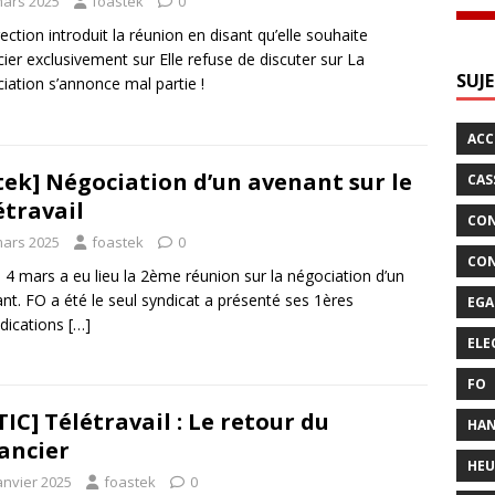
mars 2025
foastek
0
rection introduit la réunion en disant qu’elle souhaite
ier exclusivement sur Elle refuse de discuter sur La
SUJ
iation s’annonce mal partie !
AC
tek] Négociation d’un avenant sur le
CAS
étravail
CON
mars 2025
foastek
0
CON
 4 mars a eu lieu la 2ème réunion sur la négociation d’un
nt. FO a été le seul syndicat a présenté ses 1ères
EGA
dications
[…]
ELE
FO
TIC] Télétravail : Le retour du
HAN
ancier
HEU
anvier 2025
foastek
0