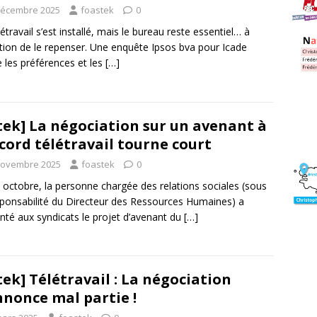
décembre 2025
foastek
0
létravail s’est installé, mais le bureau reste essentiel… à
tion de le repenser. Une enquête Ipsos bva pour Icade
e les préférences et les
[…]
tek] La négociation sur un avenant à
ccord télétravail tourne court
novembre 2025
foastek
0
 octobre, la personne chargée des relations sociales (sous
sponsabilité du Directeur des Ressources Humaines) a
nté aux syndicats le projet d’avenant du
[…]
tek] Télétravail : La négociation
nnonce mal partie !