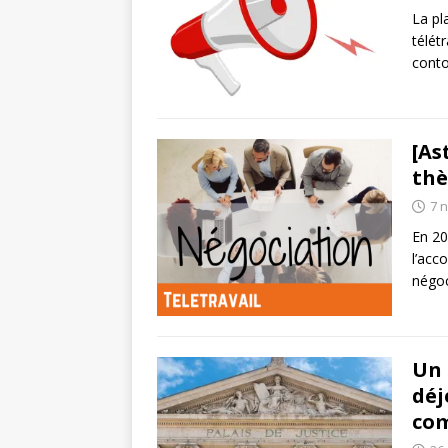
La pl
télét
conto
[As
thè
7 
En 20
l’acc
négoc
Un 
déj
com