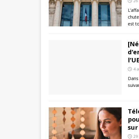
26
L’aff
chute
est t
[Né
d’e
l’U
4 a
Dans 
suiva
Tél
pou
sur
29 