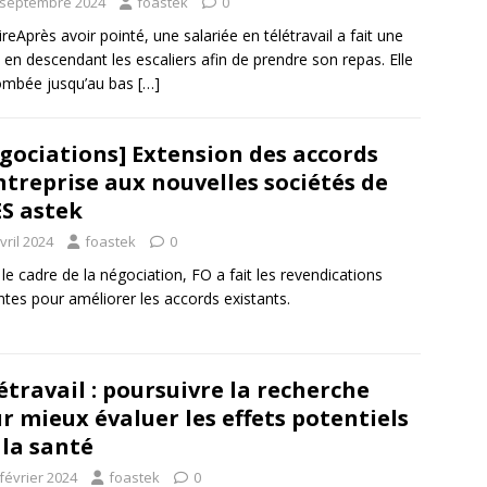
 septembre 2024
foastek
0
aireAprès avoir pointé, une salariée en télétravail a fait une
 en descendant les escaliers afin de prendre son repas. Elle
ombée jusqu’au bas
[…]
gociations] Extension des accords
ntreprise aux nouvelles sociétés de
ES astek
vril 2024
foastek
0
le cadre de la négociation, FO a fait les revendications
ntes pour améliorer les accords existants.
étravail : poursuivre la recherche
r mieux évaluer les effets potentiels
 la santé
février 2024
foastek
0