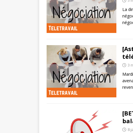
5 
La di
négoc
négoc
[As
tél
3 
Mardi
avena
reven
[BE
bal
8 j