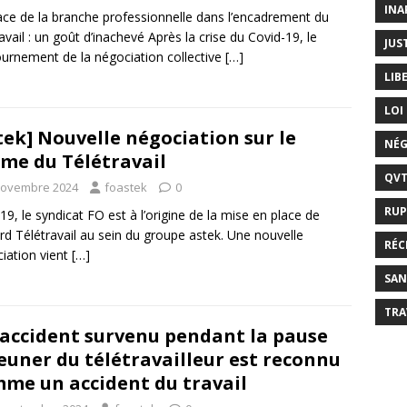
INA
ace de la branche professionnelle dans l’encadrement du
ravail : un goût d’inachevé Après la crise du Covid-19, le
JUS
urnement de la négociation collective
[…]
LIB
LOI
tek] Nouvelle négociation sur le
NÉG
me du Télétravail
QV
novembre 2024
foastek
0
RUP
19, le syndicat FO est à l’origine de la mise en place de
ord Télétravail au sein du groupe astek. Une nouvelle
RÉC
iation vient
[…]
SAN
TRA
accident survenu pendant la pause
euner du télétravailleur est reconnu
me un accident du travail