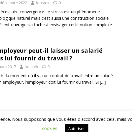
 décembre 2022
foastek
0
écessaire convergence Le stress est un phénomène
ologique naturel mais c’est aussi une construction sociale.
ésent ouvrage s’attache à envisager cette notion complexe
mployeur peut-il laisser un salarié
s lui fournir du travail ?
mars 2017
foastek
0
tir du moment où il y a un contrat de travail entre un salarié
n employeur, l’employeur doit lui fournir du travail. Si
[…]
rience. Nous supposons que vous êtes d'accord avec cela, mais vo
mes
cookies
Autoriser