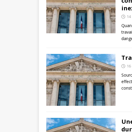
con
ine
14
Quand
trava
dange
Tra
16
Sourc
effec
const
Une
dur