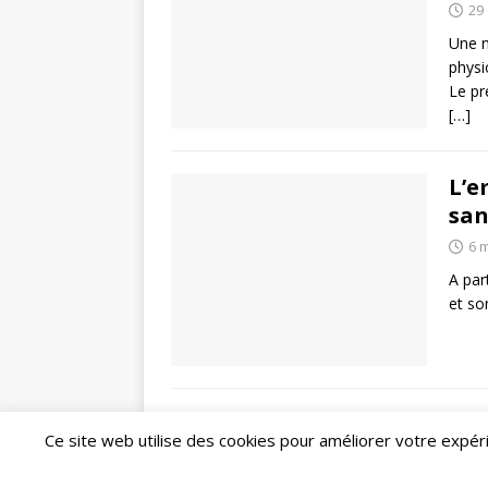
29
Une n
physi
Le pr
[…]
L’e
san
6 
A par
et so
Ce site web utilise des cookies pour améliorer votre expé
Copyright © 2026 | Thème WordPress par
MH The