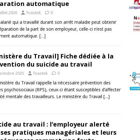
aration automatique
uillet 2026
foastek
0
 salarié qui a travaillé durant son arrêt maladie peut obtenir
éparation de la part de son employeur, celle-ci n’est pas
ément automatique.
[…]
nistère du Travail] Fiche dédiée à la
vention du suicide au travail
 octobre 2025
foastek
0
nistère du Travail rappelle la nécessaire prévention des
es psychosociaux (RPS), ceux-ci étant susceptibles d’affecter
nté mentale des travailleurs. Le ministère du Travail
[…]
cide au travail : l’employeur alerté
 ses pratiques managériales et leurs