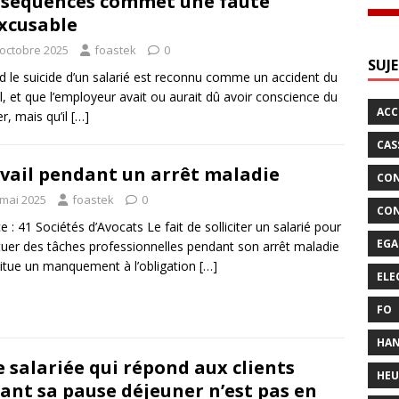
séquences commet une faute
xcusable
 octobre 2025
foastek
0
SUJ
 le suicide d’un salarié est reconnu comme un accident du
il, et que l’employeur avait ou aurait dû avoir conscience du
AC
r, mais qu’il
[…]
CAS
vail pendant un arrêt maladie
CON
 mai 2025
foastek
0
CON
e : 41 Sociétés d’Avocats Le fait de solliciter un salarié pour
EGA
tuer des tâches professionnelles pendant son arrêt maladie
itue un manquement à l’obligation
[…]
ELE
FO
HAN
 salariée qui répond aux clients
HEU
ant sa pause déjeuner n’est pas en