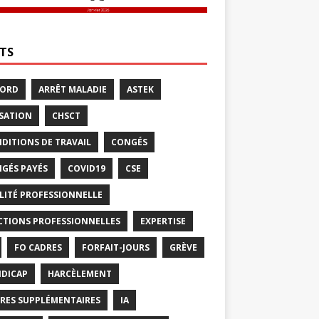
ETS
CORD
ARRÊT MALADIE
ASTEK
SATION
CHSCT
DITIONS DE TRAVAIL
CONGÉS
GÉS PAYÉS
COVID19
CSE
LITÉ PROFESSIONNELLE
CTIONS PROFESSIONNELLES
EXPERTISE
FO CADRES
FORFAIT-JOURS
GRÈVE
DICAP
HARCÈLEMENT
RES SUPPLÉMENTAIRES
IA