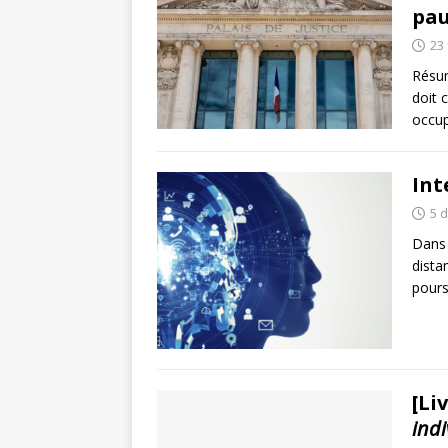
pa
23 
Résum
doit 
occup
Int
5 
Dans 
dista
pours
[Li
indi