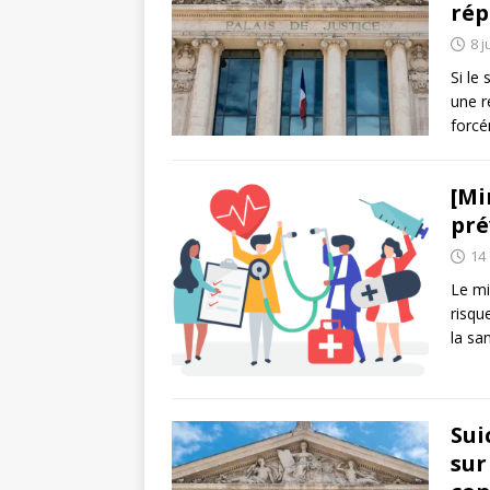
rép
8 j
Si le
une r
forc
[Mi
pré
14
Le mi
risqu
la sa
Sui
sur