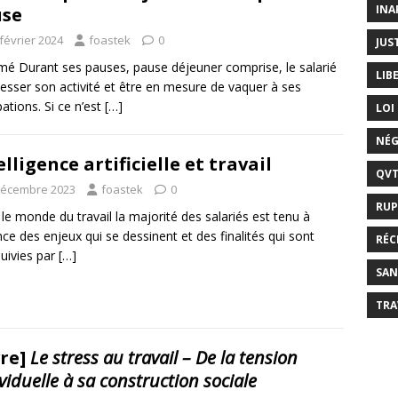
INA
use
février 2024
foastek
0
JUS
é Durant ses pauses, pause déjeuner comprise, le salarié
LIB
cesser son activité et être en mesure de vaquer à ses
ations. Si ce n’est
[…]
LOI
NÉG
elligence artificielle et travail
QV
décembre 2023
foastek
0
RUP
le monde du travail la majorité des salariés est tenu à
nce des enjeux qui se dessinent et des finalités qui sont
RÉC
uivies par
[…]
SAN
TRA
vre]
Le stress au travail – De la tension
viduelle à sa construction sociale