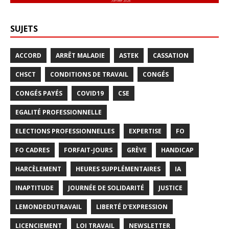
SUJETS
ACCORD
ARRÊT MALADIE
ASTEK
CASSATION
CHSCT
CONDITIONS DE TRAVAIL
CONGÉS
CONGÉS PAYÉS
COVID19
CSE
EGALITÉ PROFESSIONNELLE
ELECTIONS PROFESSIONNELLES
EXPERTISE
FO
FO CADRES
FORFAIT-JOURS
GRÈVE
HANDICAP
HARCÈLEMENT
HEURES SUPPLÉMENTAIRES
IA
INAPTITUDE
JOURNÉE DE SOLIDARITÉ
JUSTICE
LEMONDEDUTRAVAIL
LIBERTÉ D'EXPRESSION
LICENCIEMENT
LOI TRAVAIL
NEWSLETTER