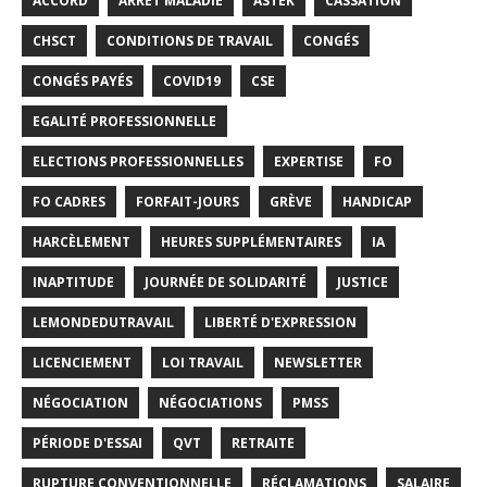
ACCORD
ARRÊT MALADIE
ASTEK
CASSATION
CHSCT
CONDITIONS DE TRAVAIL
CONGÉS
CONGÉS PAYÉS
COVID19
CSE
EGALITÉ PROFESSIONNELLE
ELECTIONS PROFESSIONNELLES
EXPERTISE
FO
FO CADRES
FORFAIT-JOURS
GRÈVE
HANDICAP
HARCÈLEMENT
HEURES SUPPLÉMENTAIRES
IA
INAPTITUDE
JOURNÉE DE SOLIDARITÉ
JUSTICE
LEMONDEDUTRAVAIL
LIBERTÉ D'EXPRESSION
LICENCIEMENT
LOI TRAVAIL
NEWSLETTER
NÉGOCIATION
NÉGOCIATIONS
PMSS
PÉRIODE D'ESSAI
QVT
RETRAITE
RUPTURE CONVENTIONNELLE
RÉCLAMATIONS
SALAIRE