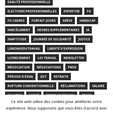
EGALITÉ PROFESSIONNELLE
ELECTIONS PROFESSIONNELLES
EXPERTISE
FO
FO CADRES
FORFAIT-JOURS
GRÈVE
HANDICAP
HARCÈLEMENT
HEURES SUPPLÉMENTAIRES
IA
INAPTITUDE
JOURNÉE DE SOLIDARITÉ
JUSTICE
LEMONDEDUTRAVAIL
LIBERTÉ D'EXPRESSION
LICENCIEMENT
LOI TRAVAIL
NEWSLETTER
NÉGOCIATION
NÉGOCIATIONS
PMSS
PÉRIODE D'ESSAI
QVT
RETRAITE
RUPTURE CONVENTIONNELLE
RÉCLAMATIONS
SALAIRE
SALAIRES
SANTÉ
TEMPS DE TRAVAIL
TRACT
Ce site web utilise des cookies pour améliorer votre
TRAVAIL
TÉLÉTRAVAIL
VIE PRIVÉE
expérience. Nous supposons que vous êtes d'accord avec