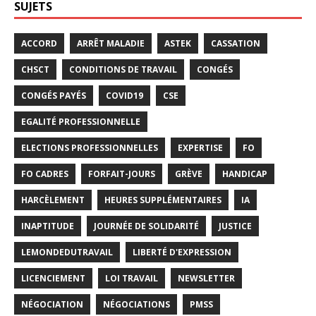
SUJETS
ACCORD
ARRÊT MALADIE
ASTEK
CASSATION
CHSCT
CONDITIONS DE TRAVAIL
CONGÉS
CONGÉS PAYÉS
COVID19
CSE
EGALITÉ PROFESSIONNELLE
ELECTIONS PROFESSIONNELLES
EXPERTISE
FO
FO CADRES
FORFAIT-JOURS
GRÈVE
HANDICAP
HARCÈLEMENT
HEURES SUPPLÉMENTAIRES
IA
INAPTITUDE
JOURNÉE DE SOLIDARITÉ
JUSTICE
LEMONDEDUTRAVAIL
LIBERTÉ D'EXPRESSION
LICENCIEMENT
LOI TRAVAIL
NEWSLETTER
NÉGOCIATION
NÉGOCIATIONS
PMSS