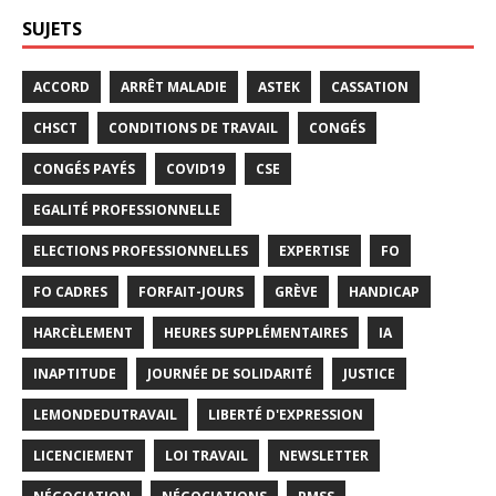
SUJETS
ACCORD
ARRÊT MALADIE
ASTEK
CASSATION
CHSCT
CONDITIONS DE TRAVAIL
CONGÉS
CONGÉS PAYÉS
COVID19
CSE
EGALITÉ PROFESSIONNELLE
ELECTIONS PROFESSIONNELLES
EXPERTISE
FO
FO CADRES
FORFAIT-JOURS
GRÈVE
HANDICAP
HARCÈLEMENT
HEURES SUPPLÉMENTAIRES
IA
INAPTITUDE
JOURNÉE DE SOLIDARITÉ
JUSTICE
LEMONDEDUTRAVAIL
LIBERTÉ D'EXPRESSION
LICENCIEMENT
LOI TRAVAIL
NEWSLETTER