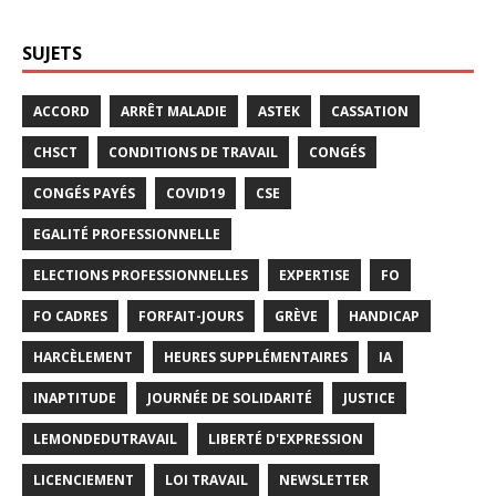
SUJETS
ACCORD
ARRÊT MALADIE
ASTEK
CASSATION
CHSCT
CONDITIONS DE TRAVAIL
CONGÉS
CONGÉS PAYÉS
COVID19
CSE
EGALITÉ PROFESSIONNELLE
ELECTIONS PROFESSIONNELLES
EXPERTISE
FO
FO CADRES
FORFAIT-JOURS
GRÈVE
HANDICAP
HARCÈLEMENT
HEURES SUPPLÉMENTAIRES
IA
INAPTITUDE
JOURNÉE DE SOLIDARITÉ
JUSTICE
LEMONDEDUTRAVAIL
LIBERTÉ D'EXPRESSION
LICENCIEMENT
LOI TRAVAIL
NEWSLETTER